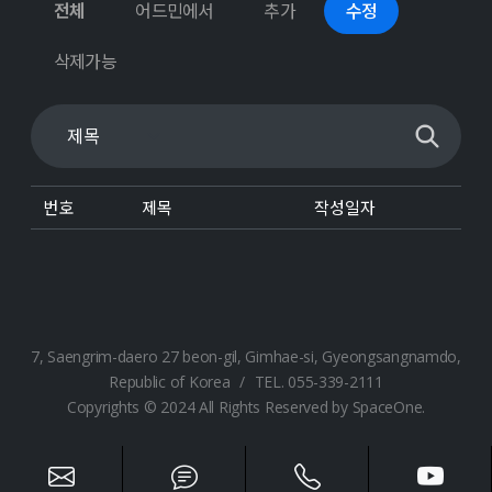
전체
어드민에서
추가
수정
삭제가능
번호
제목
작성일자
7, Saengrim-daero 27 beon-gil, Gimhae-si, Gyeongsangnamdo,
Republic of Korea
/
TEL. 055-339-2111
Copyrights © 2024 All Rights Reserved by SpaceOne.