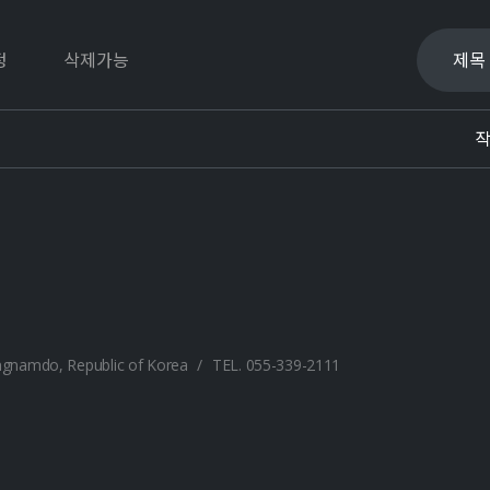
정
삭제가능
angnamdo, Republic of Korea
/
TEL. 055-339-2111