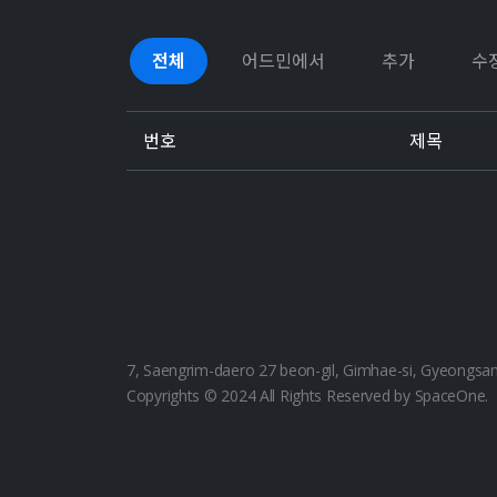
전체
어드민에서
추가
수
번호
제목
7, Saengrim-daero 27 beon-gil, Gimhae-si, Gyeongs
Copyrights © 2024 All Rights Reserved by SpaceOne.